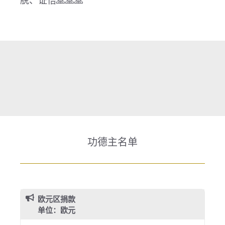
脱、证悟🙏🙏🙏
功德主名单
欧元区捐款
单位：欧元