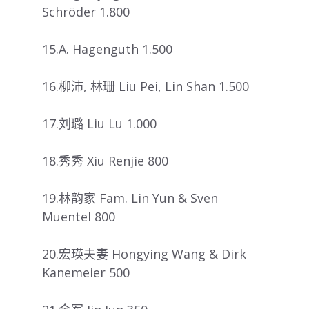
Schröder 1.800
15.A. Hagenguth 1.500
16.柳沛, 林珊 Liu Pei, Lin Shan 1.500
17.刘璐 Liu Lu 1.000
18.秀秀 Xiu Renjie 800
19.林韵家 Fam. Lin Yun & Sven
Muentel 800
20.宏瑛夫妻 Hongying Wang & Dirk
Kanemeier 500