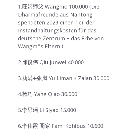
1.旺姆师父 Wangmo 100.000 (Die
Dharmafreunde aus Nantong
spendeten 2023 einen Teil der
Instandhaltungskosten für das
deutsche Zentrum + das Erbe von
Wangmös Eltern.）
2.邱俊伟 Qiu Junwei 40.000
3.莉满➕张岚 Yu Liman + Zalan 30.000
4.杨巧 Yang Qiao 30.000
5.李思瑶 Li Siyao 15.000
6.李伟霞 阖家 Fam. Kohlbus 10.600