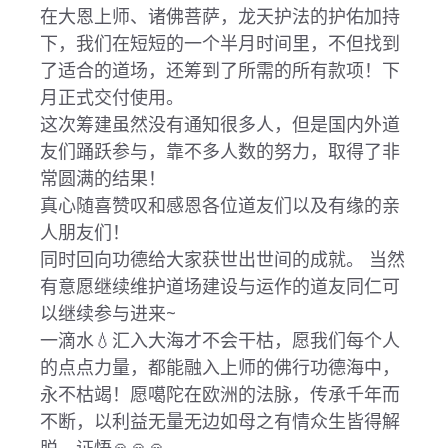
在大恩上师、诸佛菩萨，龙天护法的护佑加持
下，我们在短短的一个半月时间里，不但找到
了适合的道场，还筹到了所需的所有款项！下
月正式交付使用。
这次筹建虽然没有通知很多人，但是国内外道
友们踊跃参与，靠不多人数的努力，取得了非
常圆满的结果！
真心随喜赞叹和感恩各位道友们以及有缘的亲
人朋友们！
同时回向功德给大家获世出世间的成就。 当然
有意愿继续维护道场建设与运作的道友同仁可
以继续参与进来~
一滴水💧汇入大海才不会干枯，愿我们每个人
的点点力量，都能融入上师的佛行功德海中，
永不枯竭！愿噶陀在欧洲的法脉，传承千年而
不断，以利益无量无边如母之有情众生皆得解